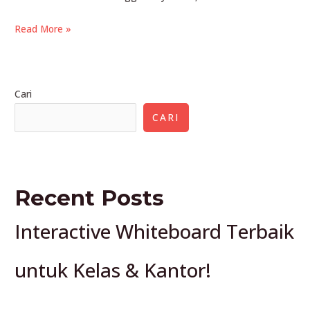
Harga
Read More »
Videotron
Outdoor
4×6
Cari
Terbaru
Datatron,
CARI
Hemat
&
Berkualitas!
Recent Posts
Interactive Whiteboard Terbaik
untuk Kelas & Kantor!