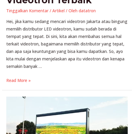
Videotron Terbaik
Tinggalkan Komentar
/
Artikel
/ Oleh
datatron
Hei, jika kamu sedang mencari videotron Jakarta atau bingung
memilih distributor LED videotron, kamu sudah berada di
tempat yang tepat. Di sini, kita akan membahas semua hal
terkait videotron, bagaimana memilih distributor yang tepat,
dan apa saja keuntungan yang bisa kamu dapatkan. So, ayo
kita mulai dengan menjelaskan apa itu videotron dan kenapa
semakin banyak …
Videotron
Read More »
Jakarta
Distributor
LED
Videotron
Terbaik