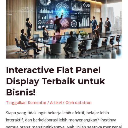
Kelas
&
Kantor!
Interactive Flat Panel
Display Terbaik untuk
Bisnis!
Tinggalkan Komentar
/
Artikel
/ Oleh
datatron
Siapa yang tidak ingin bekerja lebih efektif, belajar lebih
interaktif, dan berkolaborasi lebih menyenangkan? Pastinya
semua orang menginginkannya! Nah, inilah saatnya mengenal