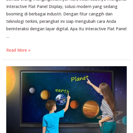
Interactive Flat Panel Display, solusi modern yang sedang
booming di berbagai industri. Dengan fitur canggih dan
teknologi terkini, perangkat ini siap mengubah cara Anda
berinteraksi dengan layar digital. Apa Itu Interactive Flat Panel
…
Interactive
Read More »
Flat
Panel
Display
Terbaik
untuk
Bisnis!