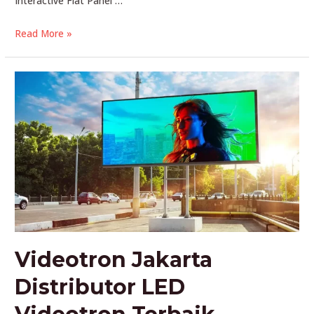
Interactive Flat Panel …
Tingkatkan
Read More »
Kreativitas
Dan
Produtivitas:
Panduan
Lengkap
Interaktif
Flat
Panel
Murah
Videotron Jakarta
Distributor LED