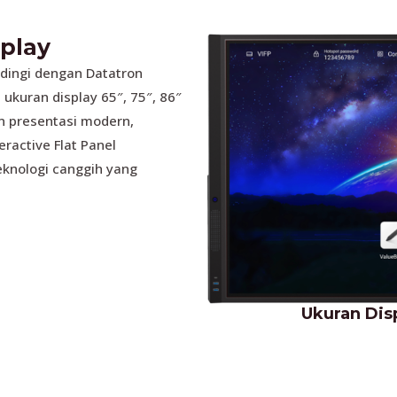
splay
ndingi dengan Datatron
 ukuran display 65″, 75″, 86″
n presentasi modern,
eractive Flat Panel
eknologi canggih yang
Ukuran Disp