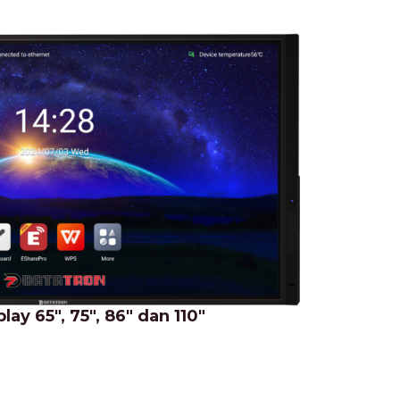
lay 65", 75", 86" dan 110"