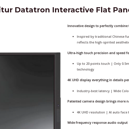
itur Datatron Interactive Flat Pan
Innovative design to perfectly combine
Inspired by traditional Chinese fu
reflects the high-spirited aestheti
Ultra-high touch precision and speed fo
Up to 20 points touch | Only 0.5
technology
4K UHD display everything in details per
Industry-best latency | Wide Color
Patented camera design brings more na
4K UHD resolution | AI auto face 
Wide frequency response audio output