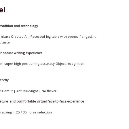
el
 tradition and technology
rniture Qiaotou An (Recessed-leg table with evened flanges), it
c taste.
r nature writing experience
mm super high positioning accuracy Object recognition
fectly
 Gamut | Anti blue-light | No flicker
ture and comfortable virtual face-to-face experience
tracking | 2D / 3D noise reduction