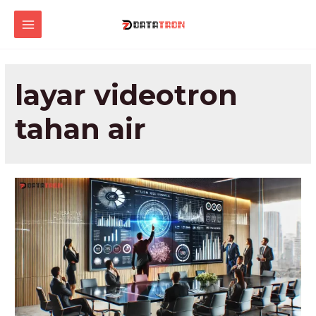
Lewati
ke
MAIN
konten
MENU
layar videotron
tahan air