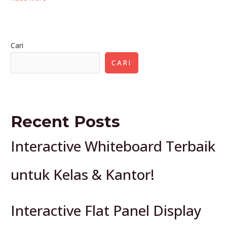
Flat
Panel
Display
Cari
Terbaik
untuk
CARI
Bisnis!
Recent Posts
Interactive Whiteboard Terbaik
untuk Kelas & Kantor!
Interactive Flat Panel Display