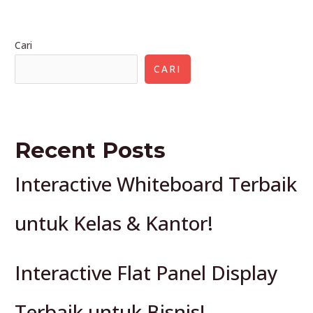
Distributor
LED
Cari
Videotron
Terbaik
CARI
Recent Posts
Interactive Whiteboard Terbaik
untuk Kelas & Kantor!
Interactive Flat Panel Display
Terbaik untuk Bisnis!