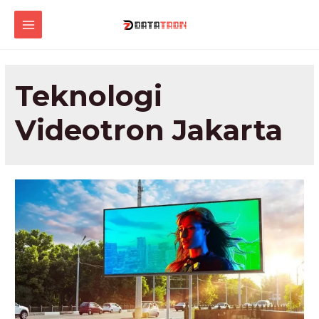
Lewati
ke
MAIN
konten
MENU
Teknologi
Videotron Jakarta