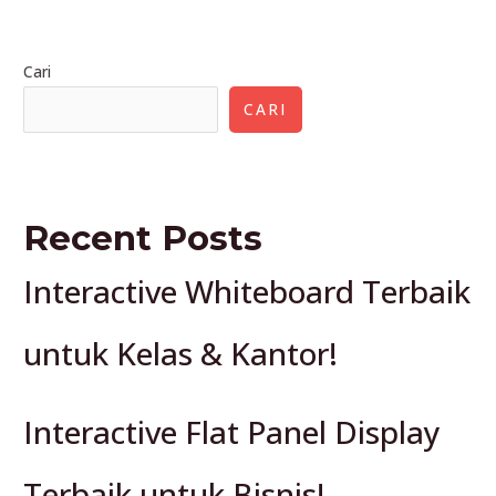
Distributor
LED
Cari
Videotron
Terbaik
CARI
Recent Posts
Interactive Whiteboard Terbaik
untuk Kelas & Kantor!
Interactive Flat Panel Display
Terbaik untuk Bisnis!